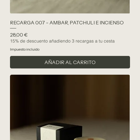
RECARGA 007 - AMBAR, PATCHULI E INCIENSO
Precio
28,00 €
15% de descuento añadiendo 3 recargas a tu cesta
Impuesto incluido
AÑADIR AL CARRITO