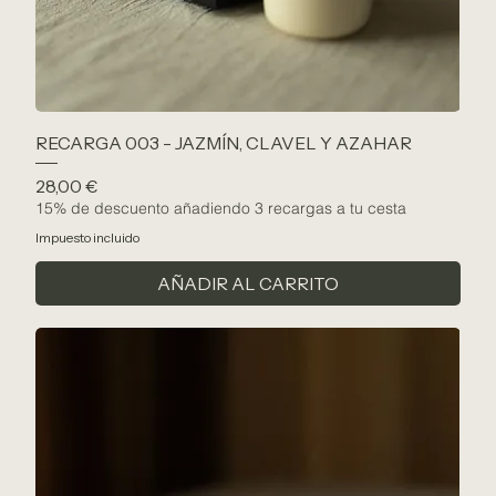
RECARGA 003 - JAZMÍN, CLAVEL Y AZAHAR
Precio
28,00 €
15% de descuento añadiendo 3 recargas a tu cesta
Impuesto incluido
AÑADIR AL CARRITO