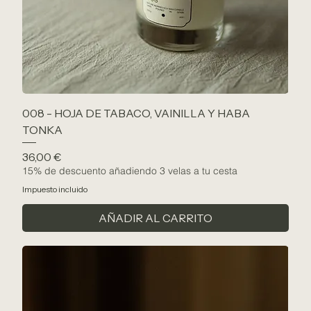
008 - HOJA DE TABACO, VAINILLA Y HABA
TONKA
Precio
36,00 €
15% de descuento añadiendo 3 velas a tu cesta
Impuesto incluido
AÑADIR AL CARRITO