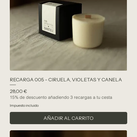
RECARGA 005 - CIRUELA, VIOLETAS Y CANELA
Precio
28,00 €
15% de descuento añadiendo 3 recargas a tu cesta
Impuesto incluido
AÑADIR AL CARRITO