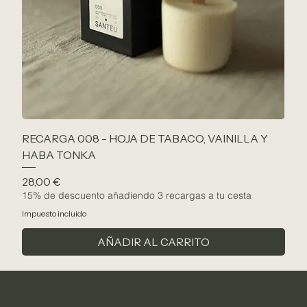
RECARGA 008 - HOJA DE TABACO, VAINILLA Y
HABA TONKA
Precio
28,00 €
15% de descuento añadiendo 3 recargas a tu cesta
Impuesto incluido
AÑADIR AL CARRITO