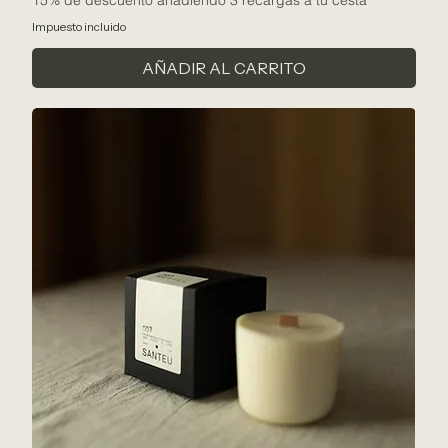
15% de descuento añadiendo 3 recargas a tu cesta
Impuesto incluido
AÑADIR AL CARRITO