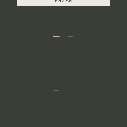
ENVIAR
CONTACT
OUR HISTORY
El SELFCARE es un
hola@santeu.com
derecho y estamos aquí
Whatsapp: 722 633 694
para velarlo.
THREE SOULS
SANTEU,
desde 2019.
HELP
ABOUT
FAQ
NUESTRA HISTORIA
POLÍTICA DE COOKIES
NUESTRO PACKAGING
POLÍTICA DE CAMBIOS Y
VALORACIONES
DEVOLUCIONES
DISTRIBUIDORES
POLÍTICA DE PRIVACIDAD