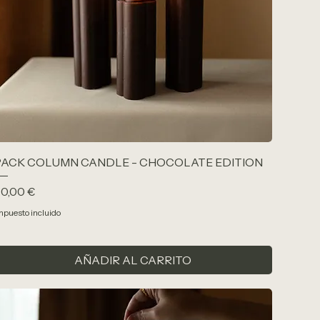
PACK COLUMN CANDLE - CHOCOLATE EDITION
recio
0,00 €
mpuesto incluido
AÑADIR AL CARRITO