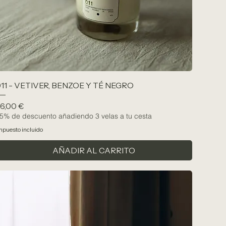
11 - VETIVER, BENZOE Y TÉ NEGRO
recio
6,00 €
5% de descuento añadiendo 3 velas a tu cesta
mpuesto incluido
AÑADIR AL CARRITO