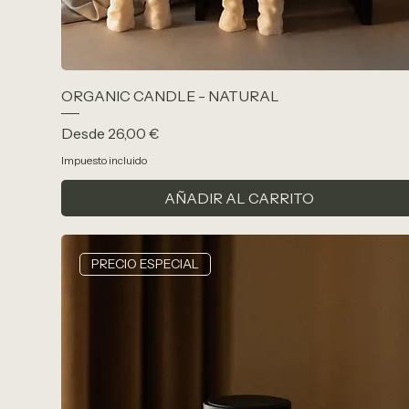
ORGANIC CANDLE - NATURAL
Precio de oferta
Desde
26,00 €
Impuesto incluido
AÑADIR AL CARRITO
PRECIO ESPECIAL