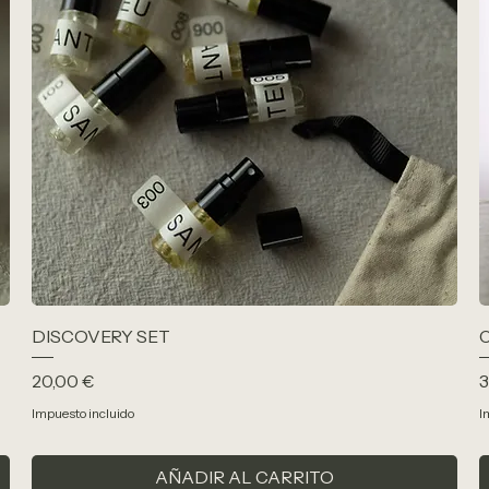
DISCOVERY SET
Precio
P
20,00 €
3
Impuesto incluido
I
AÑADIR AL CARRITO