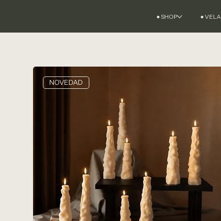
● SHOP
● VEL
NOVEDAD