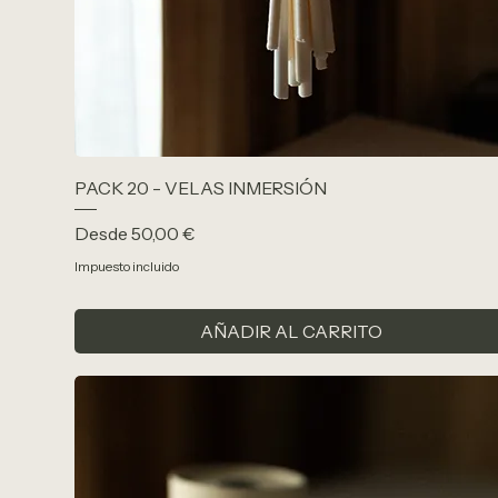
PACK 20 - VELAS INMERSIÓN
Precio de oferta
Desde
50,00 €
Impuesto incluido
AÑADIR AL CARRITO