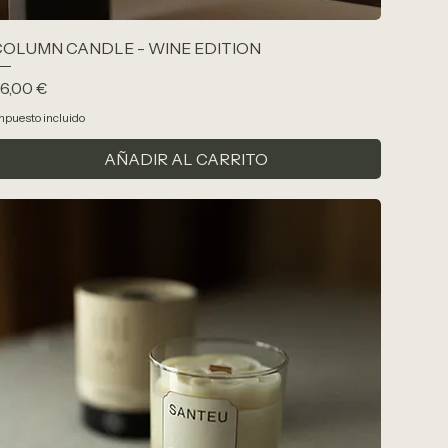
COLUMN CANDLE - WINE EDITION
recio
6,00 €
mpuesto incluido
AÑADIR AL CARRITO