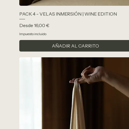
PACK 4 - VELAS INMERSIÓN | WINE EDITION
Precio de oferta
Desde
16,00 €
Impuesto incluido
AÑADIR AL CARRITO