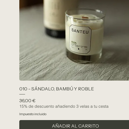
010 - SÁNDALO, BAMBÚ Y ROBLE
Precio
36,00 €
15% de descuento añadiendo 3 velas a tu cesta
Impuesto incluido
AÑADIR AL CARRITO