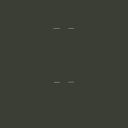
CONTACT
OUR HISTORY
El SELFCARE es un
hola@santeu.com
derecho y estamos aquí
Whatsapp: 722 633 694
para velarlo.
THREE SOULS
SANTEU,
desde 2019.
HELP
ABOUT
FAQ
NUESTRA HISTORIA
POLÍTICA DE COOKIES
NUESTRO PACKAGING
POLÍTICA DE CAMBIOS Y
VALORACIONES
DEVOLUCIONES
DISTRIBUIDORES
POLÍTICA DE PRIVACIDAD