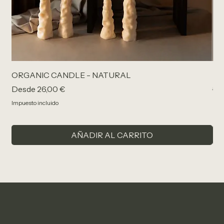
ORGANIC CANDLE - NATURAL
PA
Precio de oferta
Pr
Desde
26,00 €
96
Impuesto incluido
Impu
AÑADIR AL CARRITO