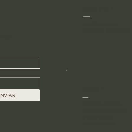
CONTACT
hola@santeu.com
Whatsapp: 722 633 694
MPRA
ABOUT
ENVIAR
NUESTRA HISTORIA
NUESTRO PACKAGING
VALORACIONES
DISTRIBUIDORES