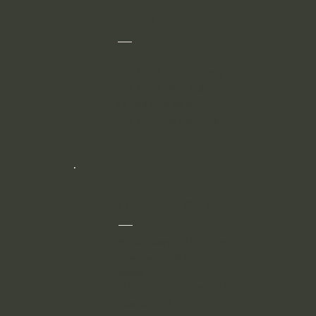
HELP
FAQ
POLÍTICA DE COOKIES
POLÍTICA DE CAMBIOS Y
DEVOLUCIONES
POLÍTICA DE PRIVACIDAD
OUR HISTORY
Nature inspired objects
designed and handmade in
Spain.
THREE SOULS
SANTEU,
desde 2019.