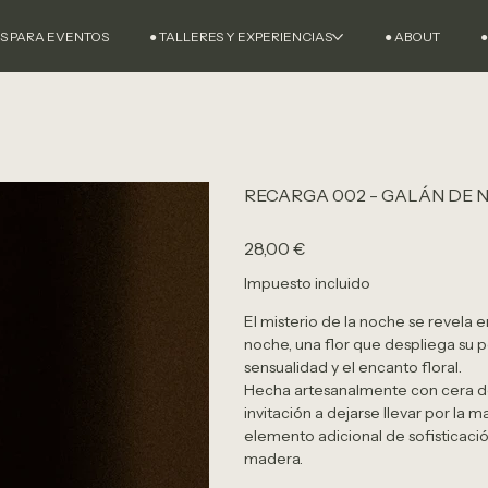
AS PARA EVENTOS
● TALLERES Y EXPERIENCIAS
● ABOUT
●
RECARGA 002 - GALÁN DE 
Precio
28,00 €
Impuesto incluido
El misterio de la noche se revela 
noche, una flor que despliega su pe
sensualidad y el encanto floral.
Hecha artesanalmente con cera de
invitación a dejarse llevar por l
elemento adicional de sofisticació
madera.