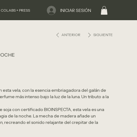
INICIAR SESIÓN
 COLABS + PRESS
ANTERIOR
SIGUIENTE
NOCHE
en esta vela, con la esencia embriagadora del galán de
rfume más intenso bajo la luz de la luna. Un tributo a la
 soja con certificado BIOINSPECTA, esta vela es una
a magia de la noche. La mecha de madera añade un
n, recreando el sonido relajante del crepitar de la