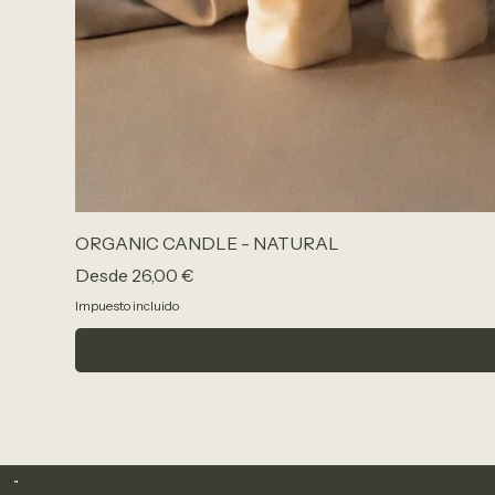
ORGANIC CANDLE - NATURAL
Precio de oferta
Desde
26,00 €
Impuesto incluido