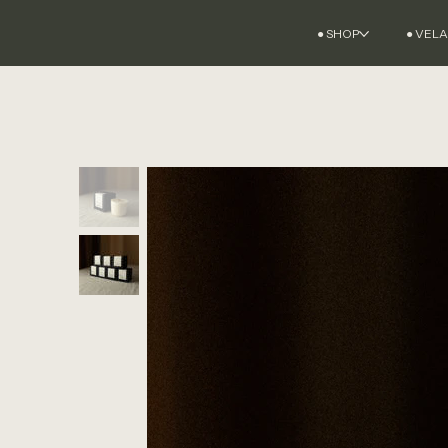
● SHOP
● VEL