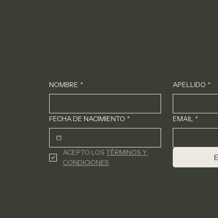
SUSCRÍBETE PARA CONSEGUIR
UN 10% DE DESCUENTO EN TU PRÓXIMA CO
NOMBRE
*
APELLIDO
*
FECHA DE NACIMIENTO
*
EMAIL
*
ACEPTO LOS 
TÉRMINOS Y 
CONDICIONES