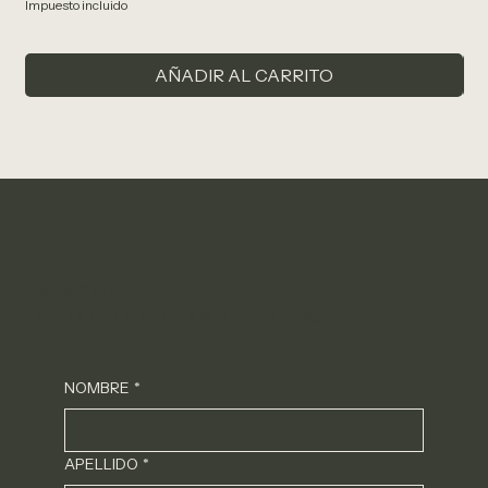
Impuesto incluido
Impu
AÑADIR AL CARRITO
SUSCRÍBETE
PARA ESTAR AL TANTO DE TODO
NOMBRE
*
APELLIDO
*