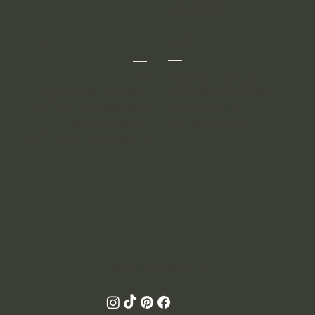
desde 2019.
HELP
ABOUT
FAQ
NUESTRA HISTORIA
POLÍTICA DE COOKIES
NUESTRO PACKAGING
POLÍTICA DE CAMBIOS Y
VALORACIONES
DEVOLUCIONES
DISTRIBUIDORES
POLÍTICA DE PRIVACIDAD
ENCUÉNTRANOS EN