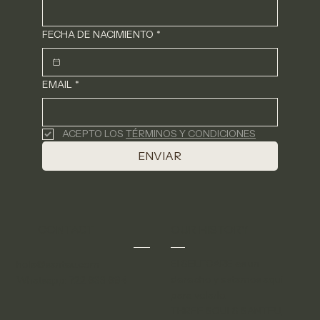
FECHA DE NACIMIENTO
*
EMAIL
*
ACEPTO LOS 
TÉRMINOS Y CONDICIONES
ENVIAR
CONTACT
OUR HISTORY
El SELFCARE es un
hola@santeu.com
derecho y estamos aquí
Whatsapp: 722 633 694
para velarlo.
THREE SOULS
SANTEU,