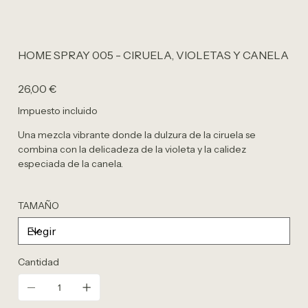
HOME SPRAY 005 - CIRUELA, VIOLETAS Y CANELA
Precio
26,00 €
Impuesto incluido
Una mezcla vibrante donde la dulzura de la ciruela se
combina con la delicadeza de la violeta y la calidez
especiada de la canela.
TAMAÑO
Cantidad