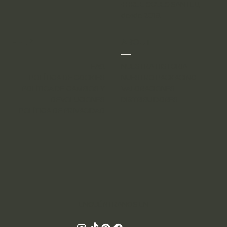
THREE SOULS
SANTEU,
desde 2019.
HELP
ABOUT
FAQ
NUESTRA HISTORIA
POLÍTICA DE COOKIES
NUESTRO PACKAGING
POLÍTICA DE CAMBIOS Y
VALORACIONES
DEVOLUCIONES
DISTRIBUIDORES
POLÍTICA DE PRIVACIDAD
ENCUÉNTRANOS EN