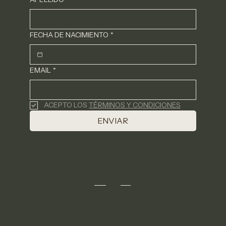
FECHA DE NACIMIENTO
*
EMAIL
*
ACEPTO LOS 
TÉRMINOS Y CONDICIONES
ENVIAR
CONTACT
OUR HISTORY
El SELFCARE es un
hola@santeu.com
derecho y estamos aquí
Whatsapp: 722 633 694
para velarlo.